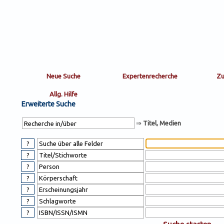
Sortierung
sort
nachein/aus
by:
Erweiterte Suche
⇒
Titel, Medien