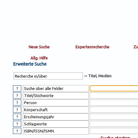
Sortierung
sort
nachein/aus
by:
Erweiterte Suche
⇒
Titel, Medien