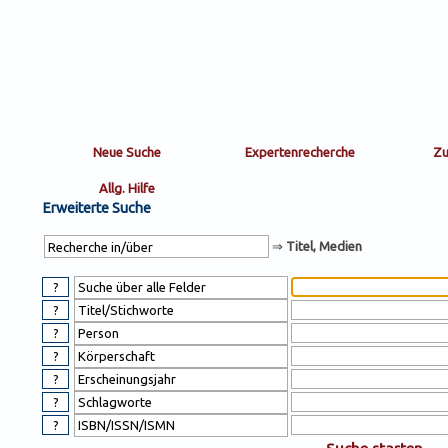
Sortierung
sort
nachein/aus
by:
Erweiterte Suche
⇒
Titel, Medien