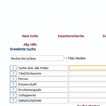
Sortierung
sort
nachein/aus
by:
Erweiterte Suche
⇒
Titel, Medien