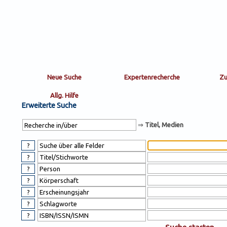
Sortierung
sort
nachein/aus
by:
Erweiterte Suche
⇒
Titel, Medien