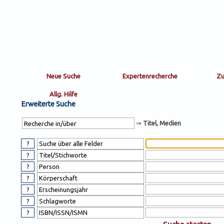
Sortierung
sort
nachein/aus
by:
Erweiterte Suche
⇒
Titel, Medien