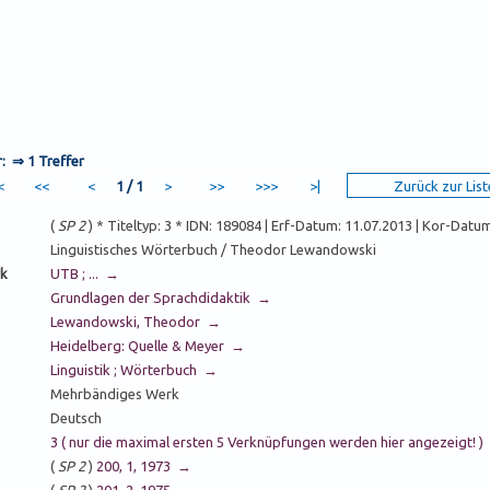
r: ⇒
1 Treffer
1 / 1
(
SP 2
) * Titeltyp: 3 * IDN: 189084 | Erf-Datum: 11.07.2013 | Kor-Datu
Linguistisches Wörterbuch / Theodor Lewandowski
k
UTB ; ... →
Grundlagen der Sprachdidaktik →
Lewandowski, Theodor →
Heidelberg: Quelle & Meyer →
Linguistik ; Wörterbuch →
Mehrbändiges Werk
Deutsch
3 ( nur die maximal ersten 5 Verknüpfungen werden hier angezeigt! 
(
SP 2
)
200, 1, 1973 →
(
SP 2
)
201, 2, 1975 →