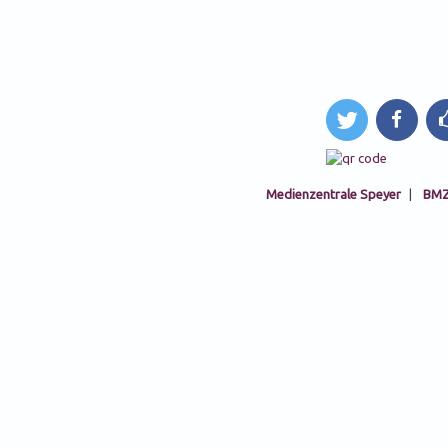
tweet
teilen
li
Medienzentrale Speyer
|
BMZ