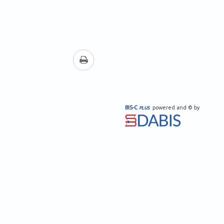
drucken
BIS-C
powered and © by
PLUS