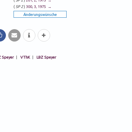
(
SP 2
)
300, 3, 1975 →
ke
mail
Info
mehr
 Speyer
|
VThK
|
LBZ Speyer