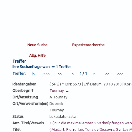
Treffer
Ihre Suchanfrage war: ⇒
1 Treffer
Treffer:
1 / 1
Identangaben
(
SP 2
) * IDN: 5573 | Erf-Datum: 29.10.2013 | Ko
Oberbegriff
Tournay →
Ort/Ansetzung
A Tournay
Ort/Verweisform(en)
Doornik
Tournay
Status
Lokaldatensatz
Anz. Titel/Verweis
1 ( nur die maximal ersten 5 Verknüpfungen wer
Titel
( Maillart, Pierre. Les Tons ov Discovrs, Svr Les