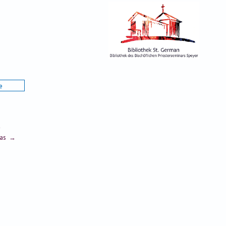
→
inas →