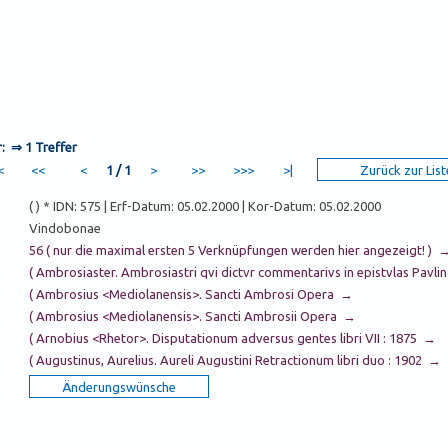
r: ⇒
1 Treffer
1 / 1
(
) * IDN: 575 | Erf-Datum: 05.02.2000 | Kor-Datum: 05.02.2000
Vindobonae
56 ( nur die maximal ersten 5 Verknüpfungen werden hier angezeigt! ) 
( Ambrosiaster. Ambrosiastri qvi dictvr commentarivs in epistvlas Pavl
( Ambrosius <Mediolanensis>. Sancti Ambrosi Opera →
( Ambrosius <Mediolanensis>. Sancti Ambrosii Opera →
( Arnobius <Rhetor>. Disputationum adversus gentes libri VII : 1875 →
( Augustinus, Aurelius. Aureli Augustini Retractionum libri duo : 1902 →