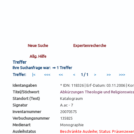
Treffer
Ihre Suchanfrage war: ⇒
1 Treffer
Treffer:
1 / 1
Identangaben
* IDN: 118326 | Erf-Datum: 03.11.2006 | K
Titel/Stichwort
Abkürzungen Theologie und Religionswis
Standort (Text)
Katalograum
Signatur
A.ac - 7
Inventarnummer
20070575
Verbuchungsnummer
135825
Medienart
Monographie
Ausleihstatus
Beschränkte Ausleihe; Status: Präsenzexe