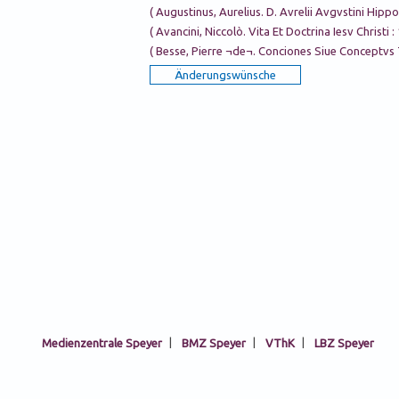
( Augustinus, Aurelius. D. Avrelii Avgvstini Hi
( Avancini, Niccolò. Vita Et Doctrina Iesv Christi
( Besse, Pierre ¬de¬. Conciones Siue Conceptvs
Medienzentrale Speyer
|
BMZ Speyer
|
VThK
|
LBZ Speyer