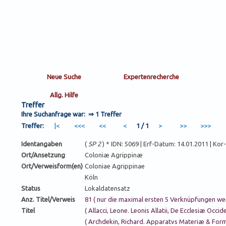
Treffer
Ihre Suchanfrage war: ⇒
1 Treffer
Treffer:
1 / 1
Identangaben
(
SP 2
) * IDN: 5069 | Erf-Datum: 14.01.2011 | Ko
Ort/Ansetzung
Coloniæ Agrippinæ
Ort/Verweisform(en)
Coloniae Agrippinae
Köln
Status
Lokaldatensatz
Anz. Titel/Verweis
81 ( nur die maximal ersten 5 Verknüpfungen we
Titel
( Allacci, Leone. Leonis Allatii, De Ecclesiæ Occ
( Archdekin, Richard. Apparatvs Materiæ & For