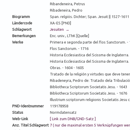
Ribandeneira, Petrus
Ribadeneira, Pedro
Biogramm
Span. relgiös. Dichter; Span. Jesuit || 1527-16
Ländercode
XA-ES [PND]
Schlagwort
Jesuiten →
Bemerkungen
Enc. univ., LThK [Quelle]
Werke
Primera e segonda parte del flos Sanctorum. -
Flos Sanctorum. - 1716
Historia Ecclesiastica del Scissma de Inglaterra.
Historia Ecclesiastica del Scissma de Inglaterra.
Obras. - 1604 - 1605
Tratado de la religión y virtudes que deve tener
Ribadeneyra, Pedro de: Tratado dela Tribulación
Bibliotheca Scriptorum Societatis Jesu. - 1643
Bibliotheca Scriptorum Societatis Jesu. - 1676
Illustrium scriptorum religionis Societatis Jesu 
PND-Identnummer
119178958
Status
Normdatensatz
Web-Link
[ Link zum DNB/GND-Satz ]
Anz. Titel Schlagwort
7 ( nur die maximal ersten 5 Verknüpfungen we