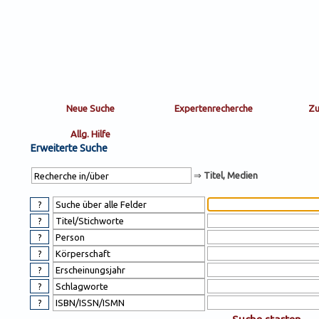
Sortierung
sort
nachein/aus
by:
Erweiterte Suche
⇒
Titel, Medien