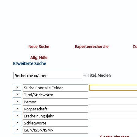
Sortierung
sort
nachein/aus
by:
Erweiterte Suche
⇒
Titel, Medien