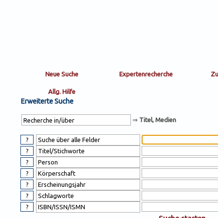
Sortierung
sort
nachein/aus
by:
Erweiterte Suche
⇒
Titel, Medien