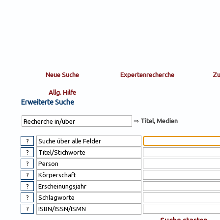
Sortierung
sort
nachein/aus
by:
Erweiterte Suche
⇒
Titel, Medien