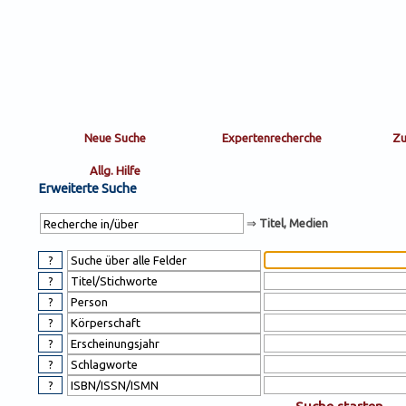
Sortierung
sort
nachein/aus
by:
Erweiterte Suche
⇒
Titel, Medien