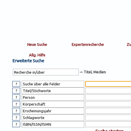
Sortierung
sort
nachein/aus
by:
Erweiterte Suche
⇒
Titel, Medien