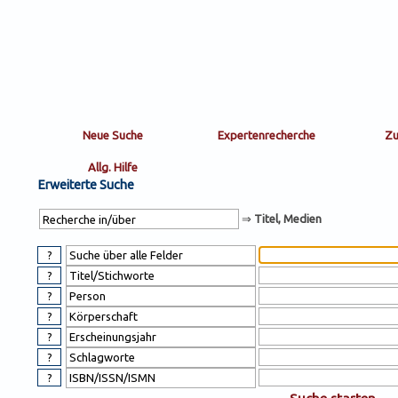
Sortierung
sort
nachein/aus
by:
Erweiterte Suche
⇒
Titel, Medien