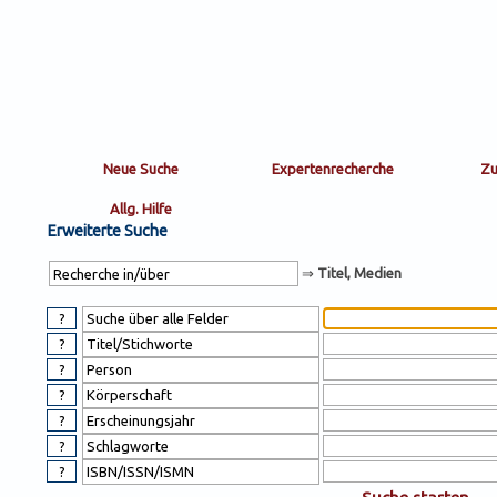
Sortierung
sort
nachein/aus
by:
Erweiterte Suche
⇒
Titel, Medien