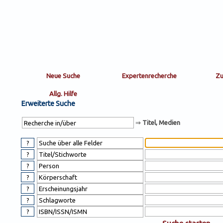
Sortierung
sort
nachein/aus
by:
Erweiterte Suche
⇒
Titel, Medien