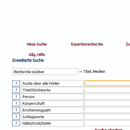
Sortierung
sort
nachein/aus
by:
Erweiterte Suche
⇒
Titel, Medien