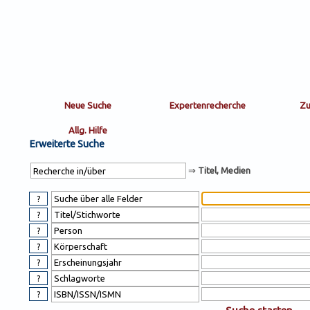
Sortierung
sort
nachein/aus
by:
Erweiterte Suche
⇒
Titel, Medien