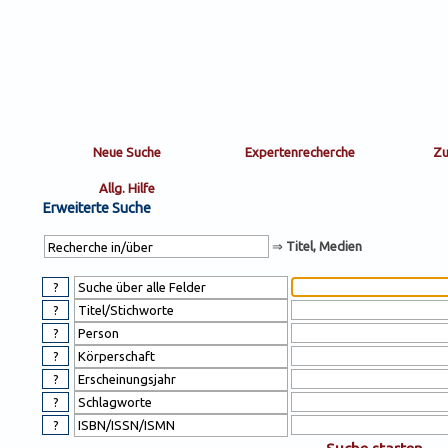
Sortierung
sort
nachein/aus
by:
Erweiterte Suche
⇒
Titel, Medien