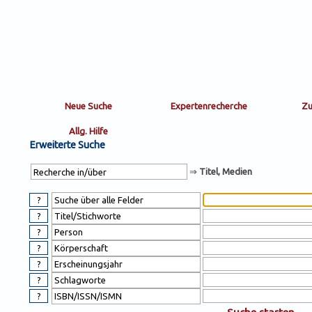
Sortierung
sort
nachein/aus
by:
Erweiterte Suche
⇒
Titel, Medien