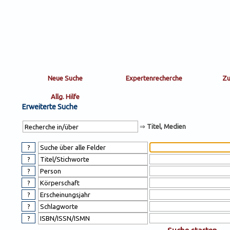
Sortierung
sort
nachein/aus
by:
Erweiterte Suche
⇒
Titel, Medien