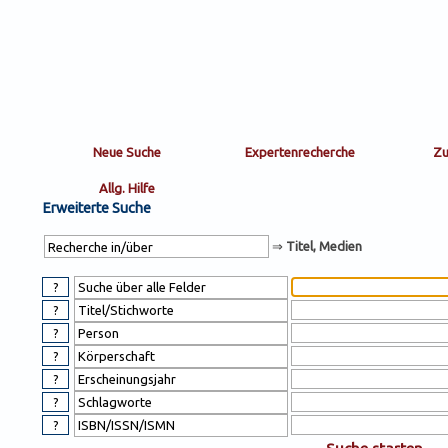
Sortierung
sort
nachein/aus
by:
Erweiterte Suche
⇒
Titel, Medien