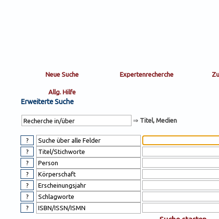
Sortierung
sort
nachein/aus
by:
Erweiterte Suche
⇒
Titel, Medien