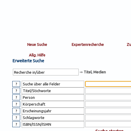
Sortierung
sort
nachein/aus
by:
Erweiterte Suche
⇒
Titel, Medien