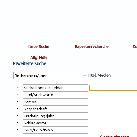
Sortierung
sort
nachein/aus
by:
Erweiterte Suche
⇒
Titel, Medien