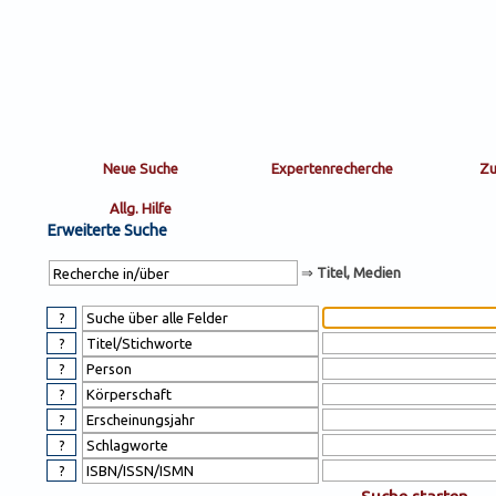
Sortierung
sort
nachein/aus
by:
Erweiterte Suche
⇒
Titel, Medien