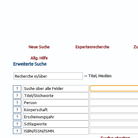
Sortierung
sort
nachein/aus
by:
Erweiterte Suche
⇒
Titel, Medien