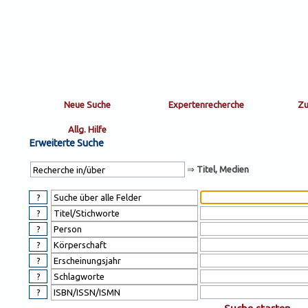
Sortierung
sort
nachein/aus
by:
Erweiterte Suche
⇒
Titel, Medien