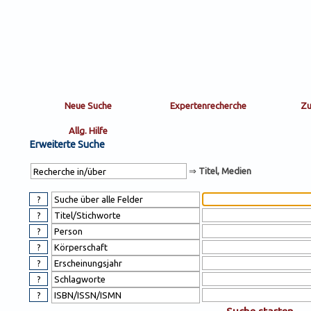
Sortierung
sort
nachein/aus
by:
Erweiterte Suche
⇒
Titel, Medien