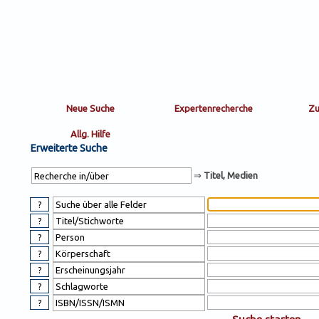
Sortierung
sort
nachein/aus
by:
Erweiterte Suche
⇒
Titel, Medien