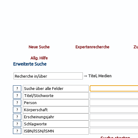
Sortierung
sort
nachein/aus
by:
Erweiterte Suche
⇒
Titel, Medien