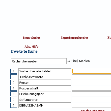
Sortierung
sort
nachein/aus
by:
Erweiterte Suche
⇒
Titel, Medien