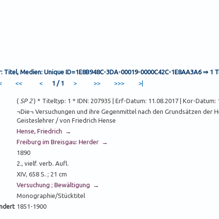
ar: Titel, Medien: Unique ID=1E8B948C-3DA-00019-0000C42C-1E8AA3A6 ⇒
1 T
1 / 1
(
SP 2
) * Titeltyp: 1 * IDN: 207935 | Erf-Datum: 11.08.2017 | Kor-Datum:
¬Die¬ Versuchungen und ihre Gegenmittel nach den Grundsätzen der H
Geisteslehrer / von Friedrich Hense
Hense, Friedrich →
Freiburg im Breisgau: Herder →
1890
2., vielf. verb. Aufl.
XIV, 658 S. ; 21 cm
Versuchung ; Bewältigung →
Monographie/Stücktitel
ndert
1851-1900