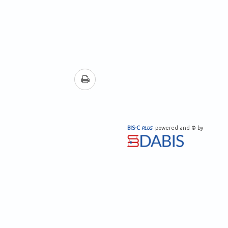
drucken
BIS-C
powered and © by
PLUS