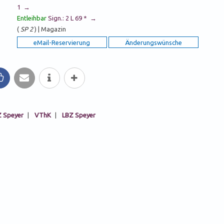
1 →
Entleihbar
Sign.: 2 L 69 * →
(
SP 2
) | Magazin
ke
mail
Info
mehr
 Speyer
|
VThK
|
LBZ Speyer