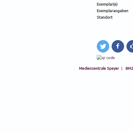
Exemplar(e)
Exemplarangaben
Standort
tweet
teilen
li
Medienzentrale Speyer
|
BMZ